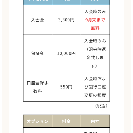
入会時のみ
入会金
3,300円
9月末まで
無料
入会時のみ
（退会時返
保証金
10,000円
金致しま
す）
入会時およ
口座登録手
550円
び銀行口座
数料
変更の都度
（税込）
オプション
料金
内寸