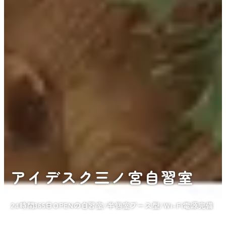
アイデスク三ノ宮自習室
24時間365日OPENの自習室/半個室ブース型/Wi-Fi電源完備