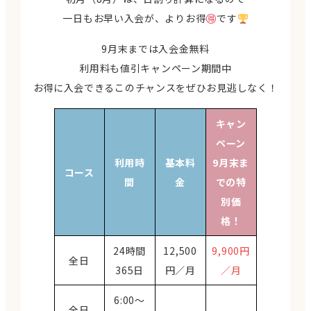
一日もお早い入会が、よりお得
です
9月末までは入会金無料
利用料も値引キャンペーン期間中
お得に入会できるこのチャンスをぜひお見逃しなく！
キャン
ペーン
利用時
基本料
9月末ま
コース
間
金
での特
別価
格！
24時間
12,500
9,900円
全日
365日
円／月
／月
6:00〜
全日